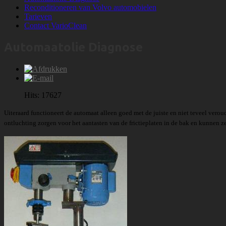
Reconditioneren van Volvo automobielen
Tarieven
Contact VarioClean
Automaatolie Diagnose
Hits: 17627
Uiteraard functioneert de automaat alleen goed met de juiste en niet teveel vero
ontluchting zorgen voor het aantasten van de frictieplaten in de bak en kunnen zee