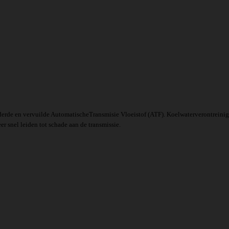
uderde en vervuilde AutomatischeTransmisie Vloeistof (ATF). Koelwaterverontreinig
r snel leiden tot schade aan de transmissie.