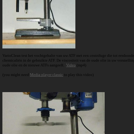
VarioClean test het vochtgehalte van uw ATF met een centrifuge die tot eenhonde
chemicaliën in de gebruikte ATF. De
viscositeit van de oude olie in uw versnelli
oude olie en de nieuwe ATFs aangeeft.
Video
(mp4)
(you might need
Media player classic
to play this video)