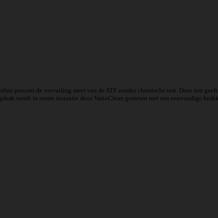
rdste procent de vervuiling meet van de ATF zonder chemische test. Deze test gee
ngsbak wordt in eerste instantie door VarioClean gemeten met een eenvoudige knikker